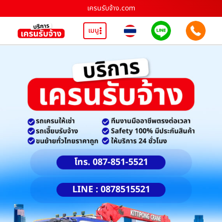
เครนรับจ้าง.com
เมนู
โทร. 087-851-5521
LINE : 0878515521