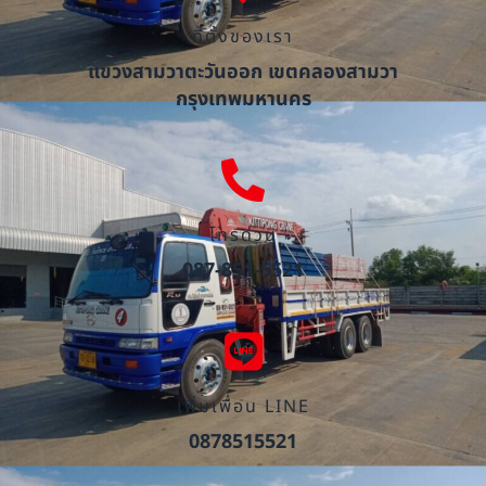
ที่ตั้งของเรา
แขวงสามวาตะวันออก เขตคลองสามวา
กรุงเทพมหานคร
โทรด่วน
087-851-5521
เพิ่มเพื่อน LINE
0878515521