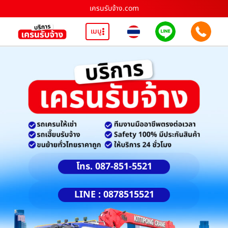
เครนรับจ้าง.com
เมนู
โทร. 087-851-5521
LINE : 0878515521