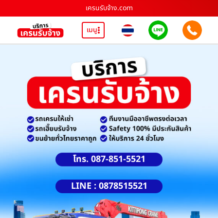
เครนรับจ้าง.com
เมนู
โทร. 087-851-5521
LINE : 0878515521