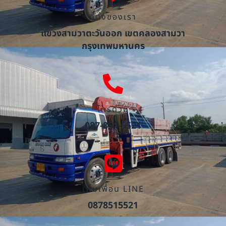
ที่ตั้งของเรา
แขวงสามวาตะวันออก เขตคลองสามวา
กรุงเทพมหานคร
โทรด่วน
087-851-5521
เพิ่มเพื่อน LINE
0878515521