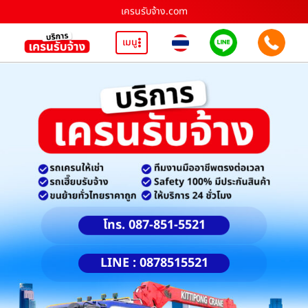
เครนรับจ้าง.com
เมนู
โทร. 087-851-5521
LINE : 0878515521