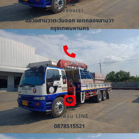
ที่ตั้งของเรา
แขวงสามวาตะวันออก เขตคลองสามวา
กรุงเทพมหานคร
โทรด่วน
087-851-5521
เพิ่มเพื่อน LINE
0878515521