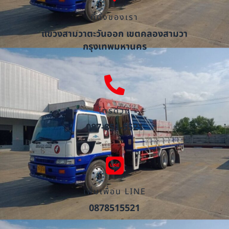
ที่ตั้งของเรา
แขวงสามวาตะวันออก เขตคลองสามวา
กรุงเทพมหานคร
โทรด่วน
087-851-5521
เพิ่มเพื่อน LINE
0878515521