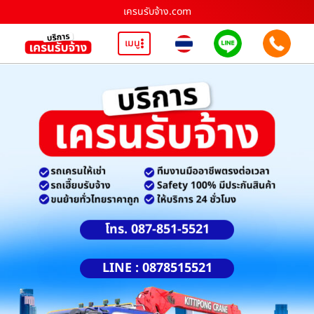
เครนรับจ้าง.com
เมนู
โทร. 087-851-5521
LINE : 0878515521