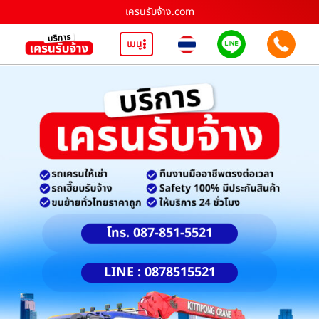
เครนรับจ้าง.com
เมนู
โทร. 087-851-5521
LINE : 0878515521