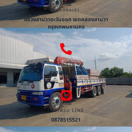
ที่ตั้งของเรา
แขวงสามวาตะวันออก เขตคลองสามวา
กรุงเทพมหานคร
โทรด่วน
087-851-5521
เพิ่มเพื่อน LINE
0878515521