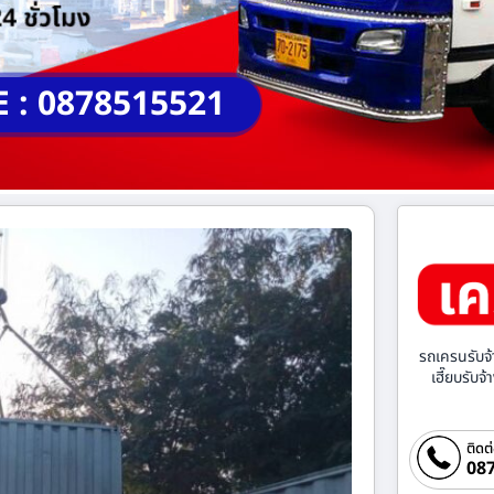
E : 0878515521
รถเครนรับจ้
เฮี๊ยบรับจ
ติดต
087