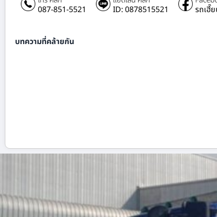
โทร คลิก
แอดไลน์ คลิก
Facebo
087-851-5521
ID: 0878515521
รถเฮี๊
บทความที่คล้ายกัน