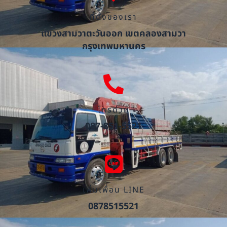
ที่ตั้งของเรา
แขวงสามวาตะวันออก เขตคลองสามวา
กรุงเทพมหานคร
โทรด่วน
087-851-5521
เพิ่มเพื่อน LINE
0878515521