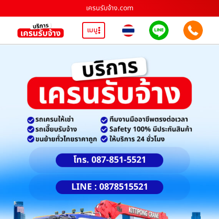
เครนรับจ้าง.com
เมนู
โทร. 087-851-5521
LINE : 0878515521