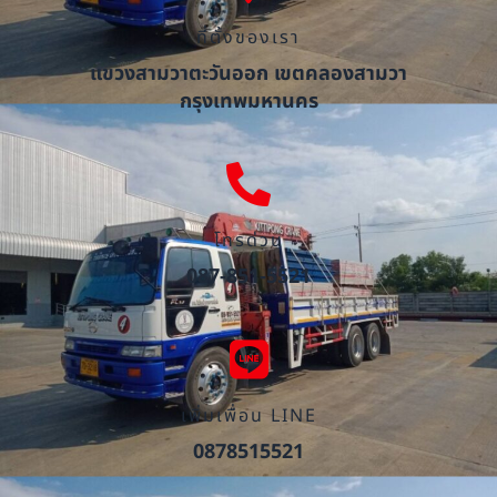
ที่ตั้งของเรา
แขวงสามวาตะวันออก เขตคลองสามวา
กรุงเทพมหานคร
โทรด่วน
087-851-5521
เพิ่มเพื่อน LINE
0878515521