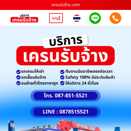
เครนรับจ้าง.com
เมนู
โทร. 087-851-5521
LINE : 0878515521