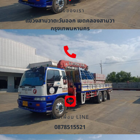
ที่ตั้งของเรา
แขวงสามวาตะวันออก เขตคลองสามวา
กรุงเทพมหานคร
โทรด่วน
087-851-5521
เพิ่มเพื่อน LINE
0878515521