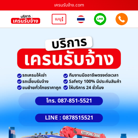
เครนรับจ้าง.com
เมนู
โทร. 087-851-5521
LINE : 0878515521