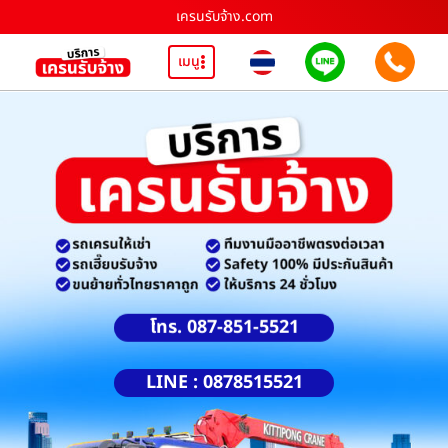
เครนรับจ้าง.com
เมนู
โทร. 087-851-5521
LINE : 0878515521