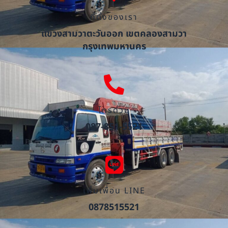
ที่ตั้งของเรา
แขวงสามวาตะวันออก เขตคลองสามวา
กรุงเทพมหานคร
โทรด่วน
087-851-5521
เพิ่มเพื่อน LINE
0878515521