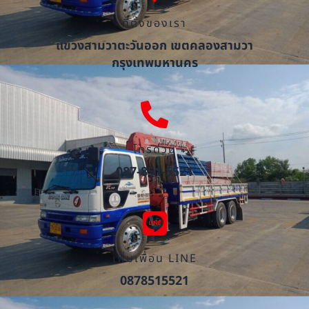
ที่ตั้งของเรา
แขวงสามวาตะวันออก เขตคลองสามวา
กรุงเทพมหานคร
โทรด่วน
087-851-5521
เพิ่มเพื่อน LINE
0878515521