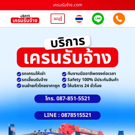
เครนรับจ้าง.com
เมนู
โทร. 087-851-5521
LINE : 0878515521