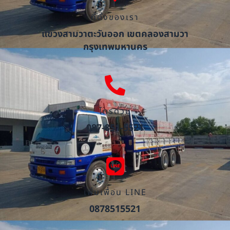
ที่ตั้งของเรา
แขวงสามวาตะวันออก เขตคลองสามวา
กรุงเทพมหานคร
โทรด่วน
087-851-5521
เพิ่มเพื่อน LINE
0878515521