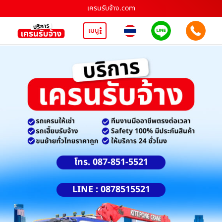
เครนรับจ้าง.com
เมนู
โทร. 087-851-5521
LINE : 0878515521