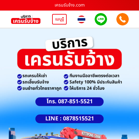
เครนรับจ้าง.com
เมนู
โทร. 087-851-5521
LINE : 0878515521