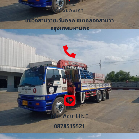
ที่ตั้งของเรา
แขวงสามวาตะวันออก เขตคลองสามวา
กรุงเทพมหานคร
โทรด่วน
087-851-5521
เพิ่มเพื่อน LINE
0878515521