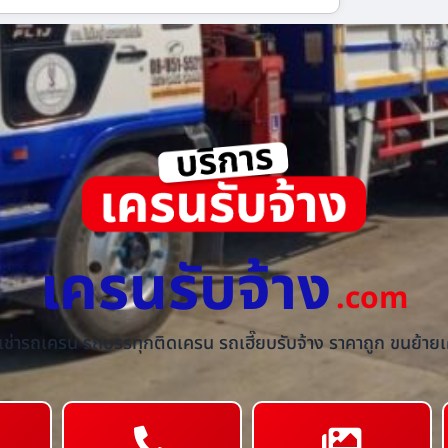
เครนรับจ้าง
.com
้เช่ารถเครน รถบรรทุกติดเครน รถเฮี๊ยบรับจ้าง ราคาถูก ขนย้ายเค