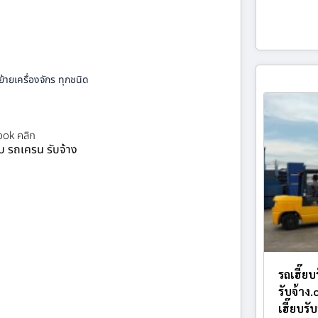
้ายเครื่องจักร ทุกชนิด
ok คลิก
ยบ รถเครน รับจ้าง
รถเฮี๊ย
รับจ้าง
เฮี๊ยบรั