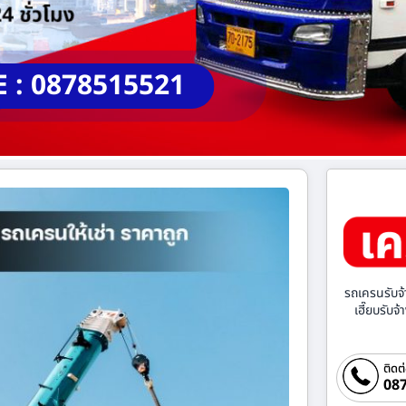
E : 0878515521
รถเครนรับจ้
เฮี๊ยบรับจ
ติดต
087