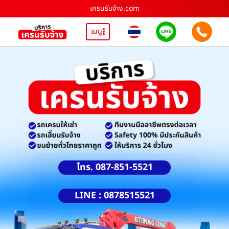
เครนรับจ้าง.com
เมนู
โทร. 087-851-5521
LINE : 0878515521