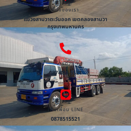
ที่ตั้งของเรา
แขวงสามวาตะวันออก เขตคลองสามวา
กรุงเทพมหานคร
โทรด่วน
087-851-5521
เพิ่มเพื่อน LINE
0878515521