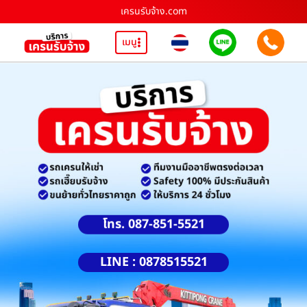
เครนรับจ้าง.com
เมนู
โทร. 087-851-5521
LINE : 0878515521