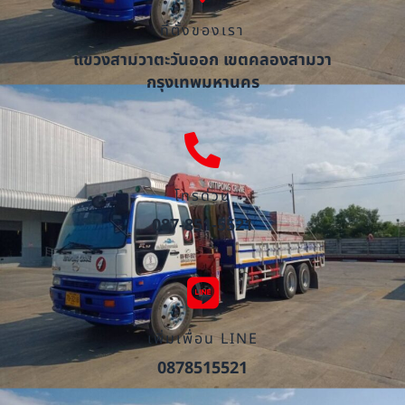
ที่ตั้งของเรา
แขวงสามวาตะวันออก เขตคลองสามวา
กรุงเทพมหานคร
โทรด่วน
087-851-5521
เพิ่มเพื่อน LINE
0878515521