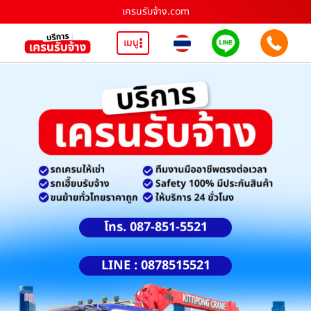
เครนรับจ้าง.com
เมนู
โทร. 087-851-5521
LINE : 0878515521