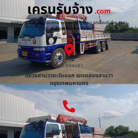
เครนรับจ้าง
.com
รถเครนรับจ้าง ให้เช่ารถเครน รถบรรทุกติดเครน รถเฮี๊ยบรับจ้าง ราคา
ถูก ขนย้ายเครื่องจักร ทุกชนิด
ที่ตั้งของเรา
แขวงสามวาตะวันออก เขตคลองสามวา
กรุงเทพมหานคร
โทรด่วน
087-851-5521