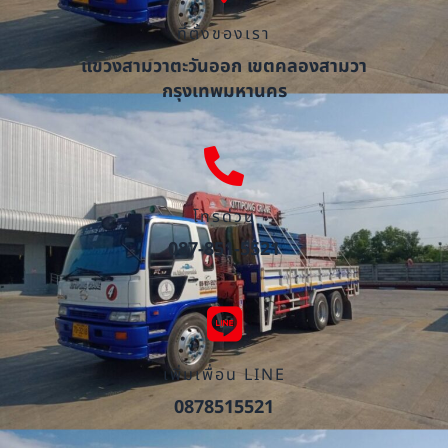
ที่ตั้งของเรา
แขวงสามวาตะวันออก เขตคลองสามวา
กรุงเทพมหานคร
โทรด่วน
087-851-5521
เพิ่มเพื่อน LINE
0878515521