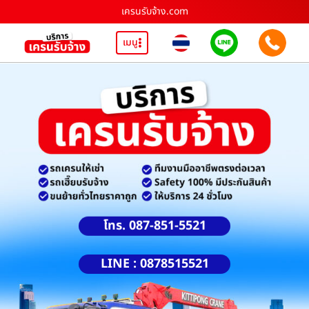
เครนรับจ้าง.com
เมนู
โทร. 087-851-5521
LINE : 0878515521