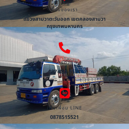
ที่ตั้งของเรา
แขวงสามวาตะวันออก เขตคลองสามวา
กรุงเทพมหานคร
โทรด่วน
087-851-5521
เพิ่มเพื่อน LINE
0878515521