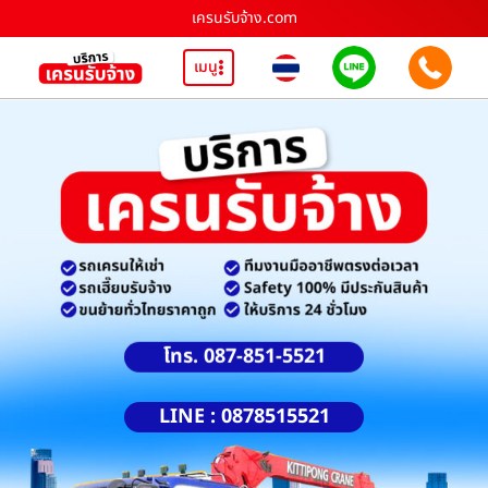
เครนรับจ้าง.com
เมนู
โทร. 087-851-5521
LINE : 0878515521