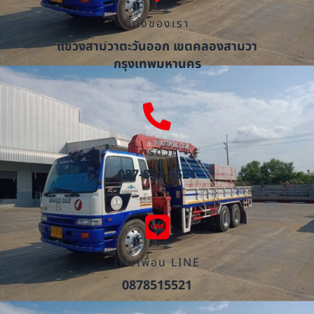
ที่ตั้งของเรา
แขวงสามวาตะวันออก เขตคลองสามวา
กรุงเทพมหานคร
โทรด่วน
087-851-5521
เพิ่มเพื่อน LINE
0878515521