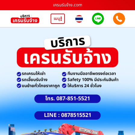
เครนรับจ้าง.com
เมนู
โทร. 087-851-5521
LINE : 0878515521