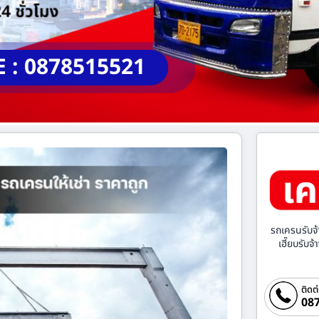
E : 0878515521
รถเครนรับจ้
เฮี๊ยบรับจ
ติดต
087