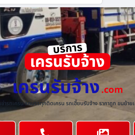
เครนรับจ้าง
.com
้เช่ารถเครน รถบรรทุกติดเครน รถเฮี๊ยบรับจ้าง ราคาถูก ขนย้ายเค