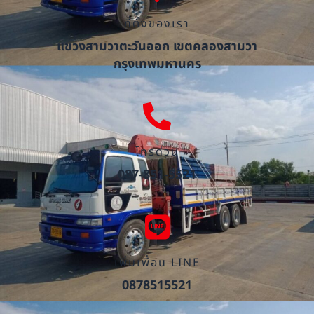
ที่ตั้งของเรา
แขวงสามวาตะวันออก เขตคลองสามวา
กรุงเทพมหานคร
โทรด่วน
087-851-5521
เพิ่มเพื่อน LINE
0878515521