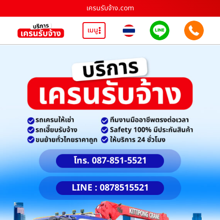
เครนรับจ้าง.com
เมนู
โทร. 087-851-5521
LINE : 0878515521