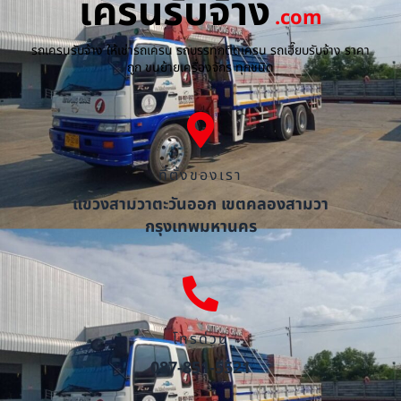
เครนรับจ้าง
.com
รถเครนรับจ้าง ให้เช่ารถเครน รถบรรทุกติดเครน รถเฮี๊ยบรับจ้าง ราคา
ถูก ขนย้ายเครื่องจักร ทุกชนิด
ที่ตั้งของเรา
แขวงสามวาตะวันออก เขตคลองสามวา
กรุงเทพมหานคร
โทรด่วน
087-851-5521