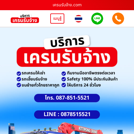
เครนรับจ้าง.com
เมนู
โทร. 087-851-5521
LINE : 0878515521