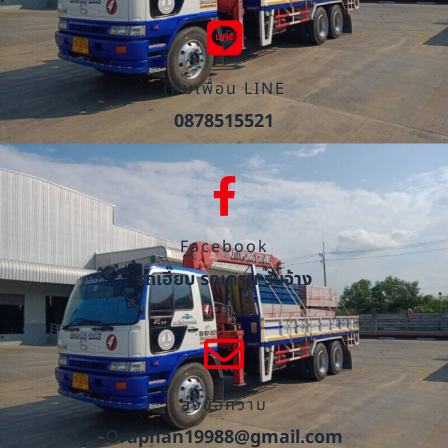
เพิ่มเพื่อน LINE
0878515521
Facebook
รถเฮี๊ยบ รถเครน รับจ้าง
ส่งข้อความ
Oraphan19988@gmail.com