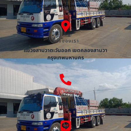
รถเครนรับจ้าง ให้เช่ารถเครน รถบรรทุกติดเครน รถเฮี๊ยบรับจ้าง ราคา
ถูก ขนย้ายเครื่องจักร ทุกชนิด
ที่ตั้งของเรา
แขวงสามวาตะวันออก เขตคลองสามวา
กรุงเทพมหานคร
โทรด่วน
087-851-5521