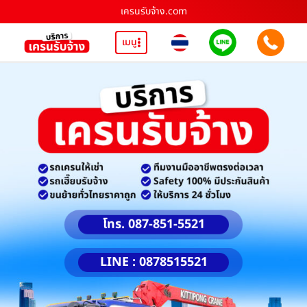
เครนรับจ้าง.com
เมนู
โทร. 087-851-5521
LINE : 0878515521