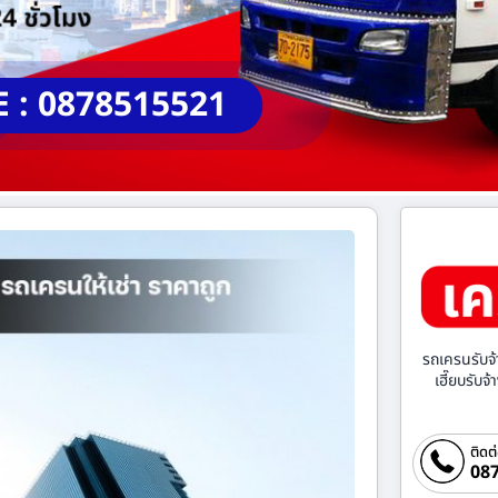
E : 0878515521
รถเครนรับจ้
เฮี๊ยบรับจ
ติดต
087