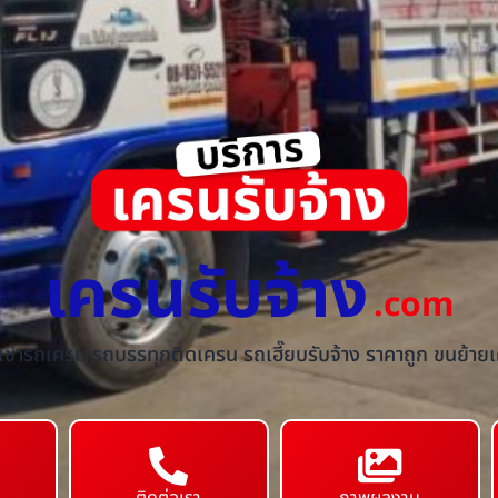
เครนรับจ้าง
.com
้เช่ารถเครน รถบรรทุกติดเครน รถเฮี๊ยบรับจ้าง ราคาถูก ขนย้ายเค