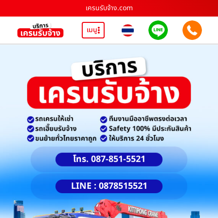
เครนรับจ้าง.com
เมนู
โทร. 087-851-5521
LINE : 0878515521