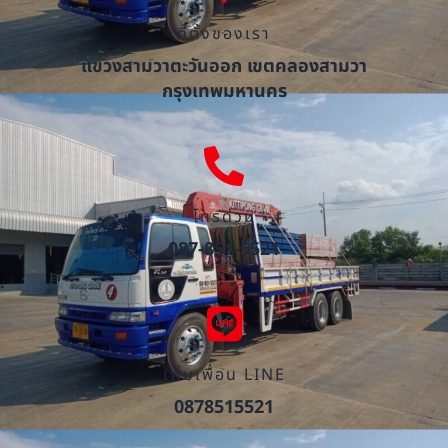
ที่ตั้งของเรา
แขวงสามวาตะวันออก เขตคลองสามวา
กรุงเทพมหานคร
โทรด่วน
087-851-5521
เพิ่มเพื่อน LINE
0878515521