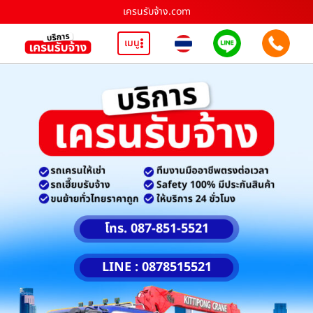
เครนรับจ้าง.com
เมนู
โทร. 087-851-5521
LINE : 0878515521