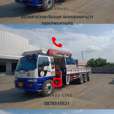
ที่ตั้งของเรา
แขวงสามวาตะวันออก เขตคลองสามวา
กรุงเทพมหานคร
โทรด่วน
087-851-5521
เพิ่มเพื่อน LINE
0878515521