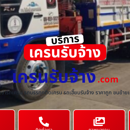
เครนรับจ้าง
.com
้เช่ารถเครน รถบรรทุกติดเครน รถเฮี๊ยบรับจ้าง ราคาถูก ขนย้ายเค