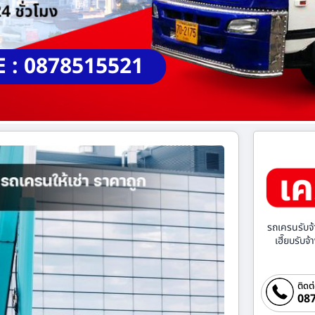
E : 0878515521
รถเครนรับจ้
เฮี๊ยบรับจ
ติดต
087