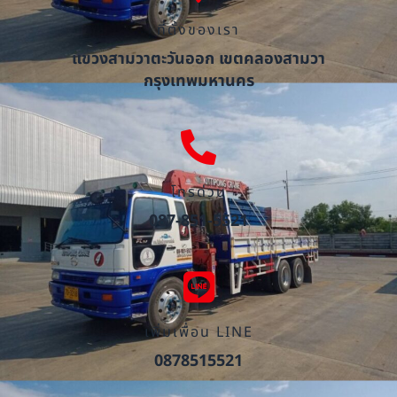
ที่ตั้งของเรา
แขวงสามวาตะวันออก เขตคลองสามวา
กรุงเทพมหานคร
โทรด่วน
087-851-5521
เพิ่มเพื่อน LINE
0878515521