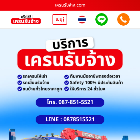
เครนรับจ้าง.com
เมนู
โทร. 087-851-5521
LINE : 0878515521