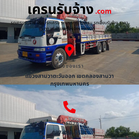
เครนรับจ้าง
.com
รถเครนรับจ้าง ให้เช่ารถเครน รถบรรทุกติดเครน รถเฮี๊ยบรับจ้าง ราคา
ถูก ขนย้ายเครื่องจักร ทุกชนิด
ที่ตั้งของเรา
แขวงสามวาตะวันออก เขตคลองสามวา
กรุงเทพมหานคร
โทรด่วน
087-851-5521