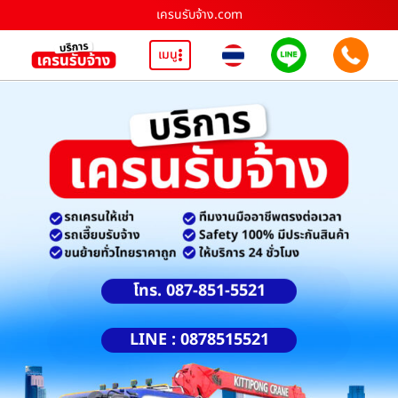
เครนรับจ้าง.com
เมนู
โทร. 087-851-5521
LINE : 0878515521