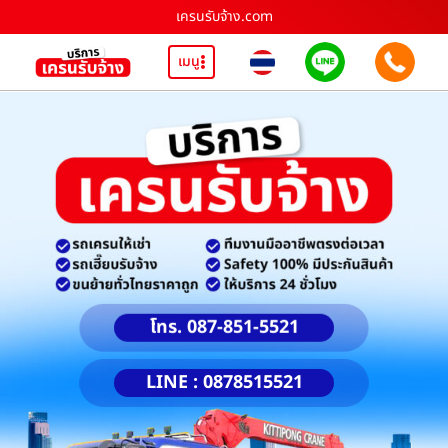
เครนรับจ้าง.com
เมนู
โทร. 087-851-5521
LINE : 0878515521