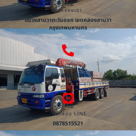
ที่ตั้งของเรา
แขวงสามวาตะวันออก เขตคลองสามวา
กรุงเทพมหานคร
โทรด่วน
087-851-5521
เพิ่มเพื่อน LINE
0878515521