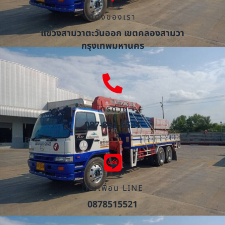
ที่ตั้งของเรา
แขวงสามวาตะวันออก เขตคลองสามวา
กรุงเทพมหานคร
โทรด่วน
087-851-5521
เพิ่มเพื่อน LINE
0878515521