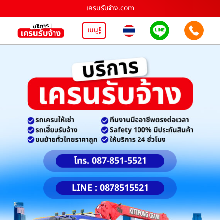
เครนรับจ้าง.com
เมนู
โทร. 087-851-5521
LINE : 0878515521