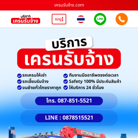
เครนรับจ้าง.com
เมนู
โทร. 087-851-5521
LINE : 0878515521