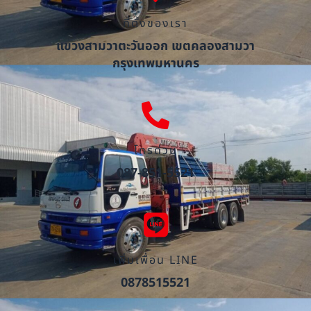
ที่ตั้งของเรา
แขวงสามวาตะวันออก เขตคลองสามวา
กรุงเทพมหานคร
โทรด่วน
087-851-5521
เพิ่มเพื่อน LINE
0878515521