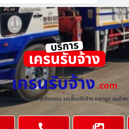
เครนรับจ้าง
.com
้เช่ารถเครน รถบรรทุกติดเครน รถเฮี๊ยบรับจ้าง ราคาถูก ขนย้ายเค