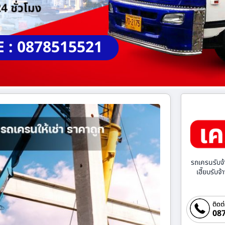
E : 0878515521
รถเครนรับจ้
เฮี๊ยบรับจ
ติดต
087