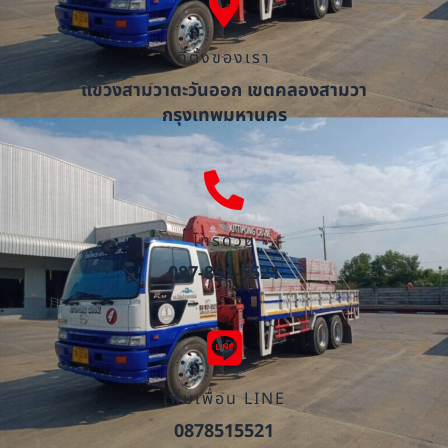
ที่ตั้งของเรา
แขวงสามวาตะวันออก เขตคลองสามวา
กรุงเทพมหานคร
โทรด่วน
087-851-5521
เพิ่มเพื่อน LINE
0878515521