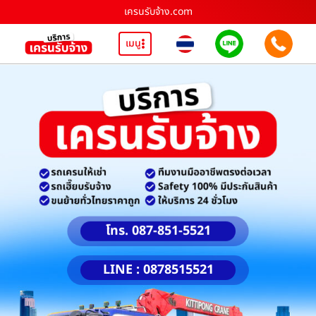
เครนรับจ้าง.com
เมนู
โทร. 087-851-5521
LINE : 0878515521