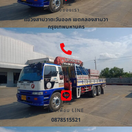
ที่ตั้งของเรา
แขวงสามวาตะวันออก เขตคลองสามวา
กรุงเทพมหานคร
โทรด่วน
087-851-5521
เพิ่มเพื่อน LINE
0878515521