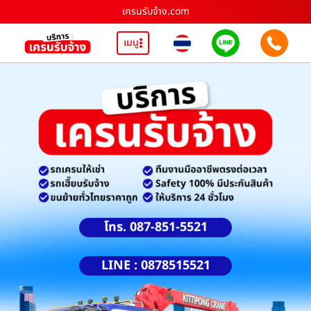
เครนรับจ้าง.com
เมนู
โทร. 087-851-5521
LINE : 0878515521