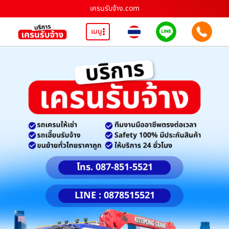
เครนรับจ้าง.com
เมนู
โทร. 087-851-5521
LINE : 0878515521