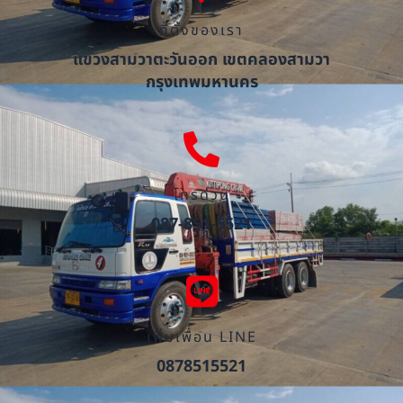
ที่ตั้งของเรา
แขวงสามวาตะวันออก เขตคลองสามวา
กรุงเทพมหานคร
โทรด่วน
087-851-5521
เพิ่มเพื่อน LINE
0878515521