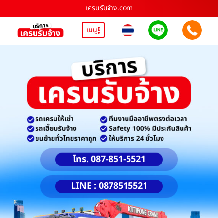
เครนรับจ้าง.com
เมนู
โทร. 087-851-5521
LINE : 0878515521