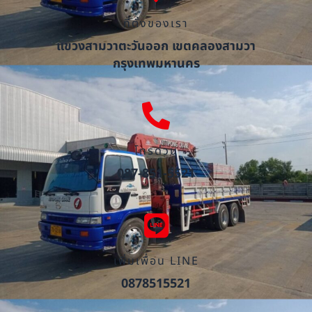
ที่ตั้งของเรา
แขวงสามวาตะวันออก เขตคลองสามวา
กรุงเทพมหานคร
โทรด่วน
087-851-5521
เพิ่มเพื่อน LINE
0878515521