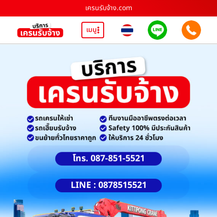
เครนรับจ้าง.com
เมนู
โทร. 087-851-5521
LINE : 0878515521