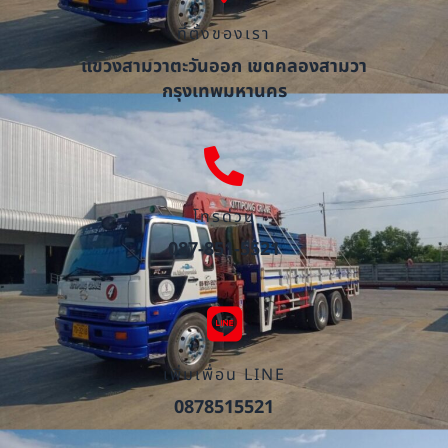
ที่ตั้งของเรา
แขวงสามวาตะวันออก เขตคลองสามวา
กรุงเทพมหานคร
โทรด่วน
087-851-5521
เพิ่มเพื่อน LINE
0878515521