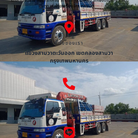
รถเครนรับจ้าง ให้เช่ารถเครน รถบรรทุกติดเครน รถเฮี๊ยบรับจ้าง ราคา
ถูก ขนย้ายเครื่องจักร ทุกชนิด
ที่ตั้งของเรา
แขวงสามวาตะวันออก เขตคลองสามวา
กรุงเทพมหานคร
โทรด่วน
087-851-5521