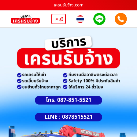
เครนรับจ้าง.com
เมนู
โทร. 087-851-5521
LINE : 0878515521