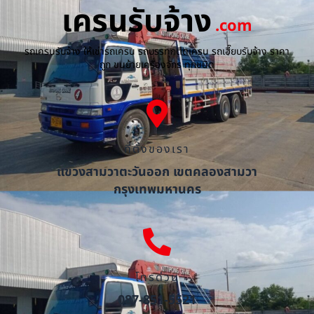
เครนรับจ้าง
.com
รถเครนรับจ้าง ให้เช่ารถเครน รถบรรทุกติดเครน รถเฮี๊ยบรับจ้าง ราคา
ถูก ขนย้ายเครื่องจักร ทุกชนิด
ที่ตั้งของเรา
แขวงสามวาตะวันออก เขตคลองสามวา
กรุงเทพมหานคร
โทรด่วน
087-851-5521