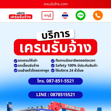
เครนรับจ้าง.com
เมนู
โทร. 087-851-5521
LINE : 0878515521