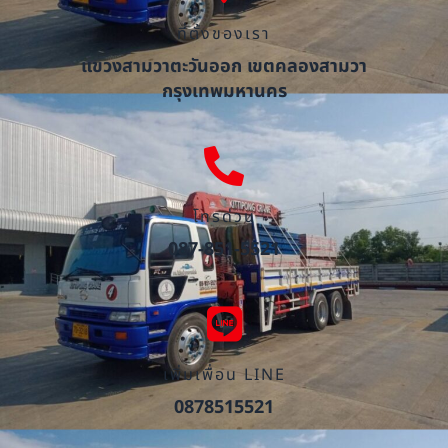
ที่ตั้งของเรา
แขวงสามวาตะวันออก เขตคลองสามวา
กรุงเทพมหานคร
โทรด่วน
087-851-5521
เพิ่มเพื่อน LINE
0878515521