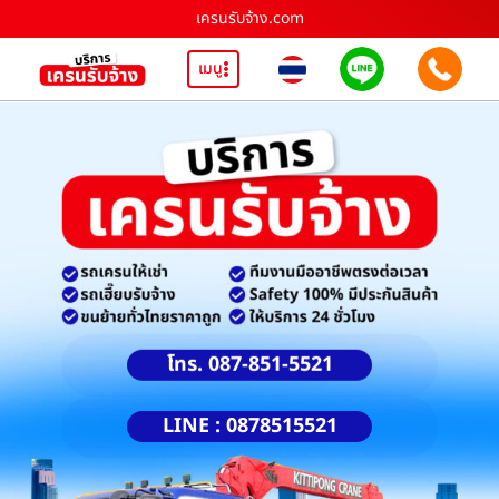
เครนรับจ้าง.com
เมนู
โทร. 087-851-5521
LINE : 0878515521