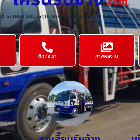
.com
้เช่ารถเครน รถบรรทุกติดเครน รถเฮี๊ยบรับจ้าง ราคาถูก ขนย้ายเค
ติดต่อเรา
ภาพผลงาน
รถเฮี๊ยบรับจ้าง
บ