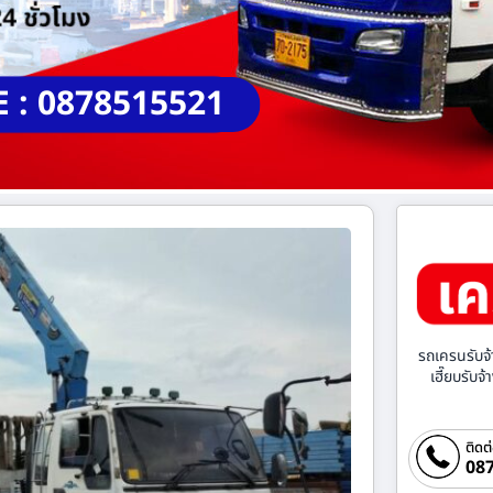
E : 0878515521
รถเครนรับจ้
เฮี๊ยบรับจ
ติดต
087