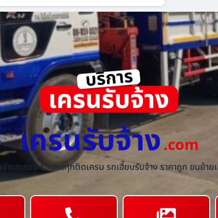
เครนรับจ้าง
.com
้เช่ารถเครน รถบรรทุกติดเครน รถเฮี๊ยบรับจ้าง ราคาถูก ขนย้ายเค