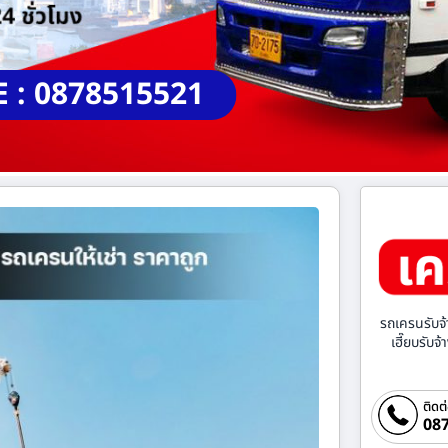
E : 0878515521
รถเครนรับจ้
เฮี๊ยบรับจ
ติดต
087