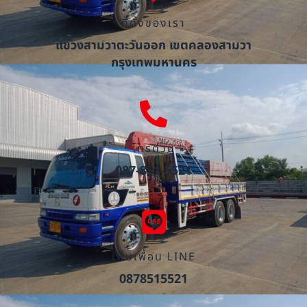
ที่ตั้งของเรา
แขวงสามวาตะวันออก เขตคลองสามวา
กรุงเทพมหานคร
โทรด่วน
087-851-5521
เพิ่มเพื่อน LINE
0878515521