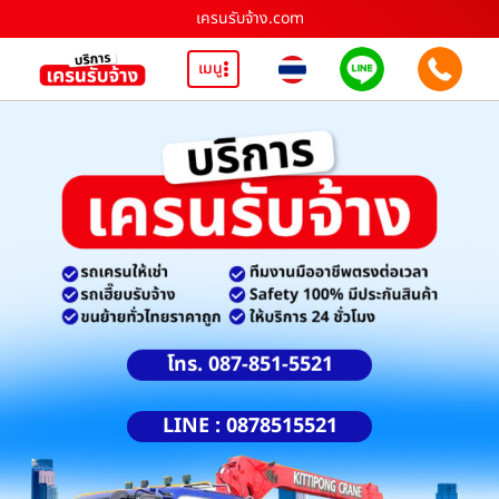
เครนรับจ้าง.com
เมนู
โทร. 087-851-5521
LINE : 0878515521