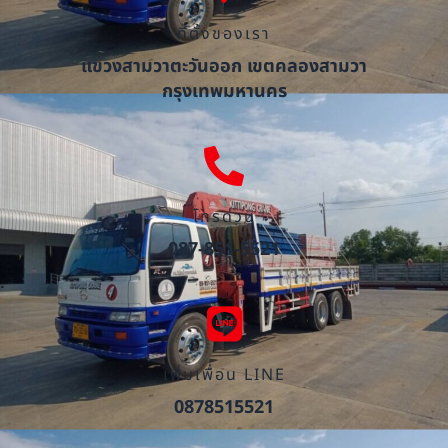
ที่ตั้งของเรา
แขวงสามวาตะวันออก เขตคลองสามวา
กรุงเทพมหานคร
โทรด่วน
087-851-5521
เพิ่มเพื่อน LINE
0878515521