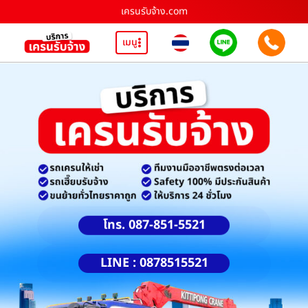
เครนรับจ้าง.com
เมนู
โทร. 087-851-5521
LINE : 0878515521