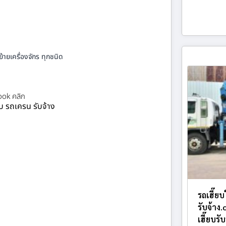
้ายเครื่องจักร ทุกชนิด
ok คลิก
ยบ รถเครน รับจ้าง
รถเฮี๊ย
รับจ้าง
เฮี๊ยบรั