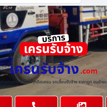
เครนรับจ้าง
.com
้เช่ารถเครน รถบรรทุกติดเครน รถเฮี๊ยบรับจ้าง ราคาถูก ขนย้ายเค