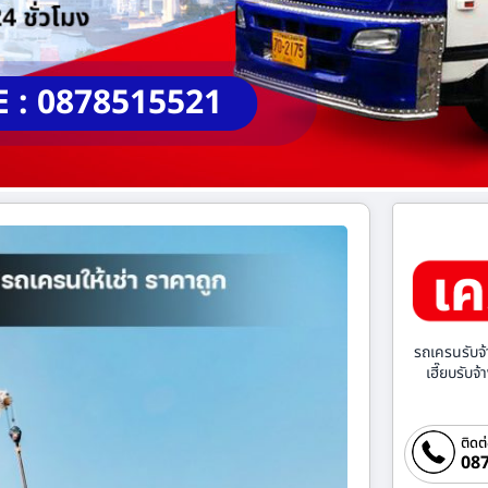
E : 0878515521
รถเครนรับจ้
เฮี๊ยบรับจ
ติดต
087