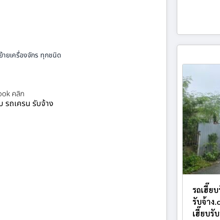
้ายเครื่องจักร ทุกชนิด
ok คลิก
ยบ รถเครน รับจ้าง
รถเฮี๊ย
รับจ้าง
เฮี๊ยบรั