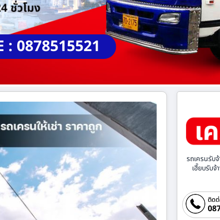
E : 0878515521
รถเครนรับจ้
เฮี๊ยบรับจ
ติดต
087