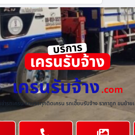
เครนรับจ้าง
.com
้เช่ารถเครน รถบรรทุกติดเครน รถเฮี๊ยบรับจ้าง ราคาถูก ขนย้ายเค