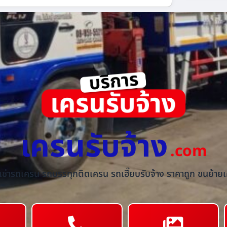
เครนรับจ้าง
.com
้เช่ารถเครน รถบรรทุกติดเครน รถเฮี๊ยบรับจ้าง ราคาถูก ขนย้ายเค