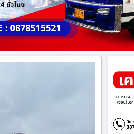
E : 0878515521
รถเครนรับจ้
เฮี๊ยบรับจ
ติดต
087